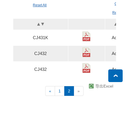
OK
Reset All
Reset
CJ431K
Active
CJ432
Active
CJ432
Active
导出Excel
«
1
2
»