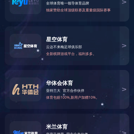
号腾飞大厦C栋13楼
电话：025-69033088
苏ICP备19025516号
星空官网首页入口
华体网页版登录入口
好博官网登录入口
乐动网站网
|
|
|
页版
星空官方网页版
开云电子
新利·体育(中国)官方网站
米乐网页版
|
|
|
|
登录入口
开云手机官方版登录入口
|
|