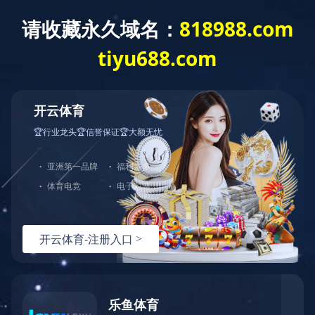
EN
首页
>>
应用领域
>>
汽车电子
>>
水热管理＋小三电
发布日期：2024-10-08
Copyright ©2022
安博在线登录官网
地址：南京市江北新区研创园江淼路88